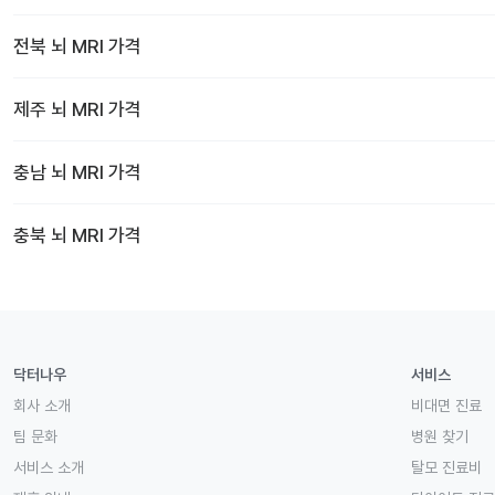
전북
뇌 MRI
가격
제주
뇌 MRI
가격
충남
뇌 MRI
가격
충북
뇌 MRI
가격
닥터나우
서비스
회사 소개
비대면 진료
팀 문화
병원 찾기
서비스 소개
탈모 진료비