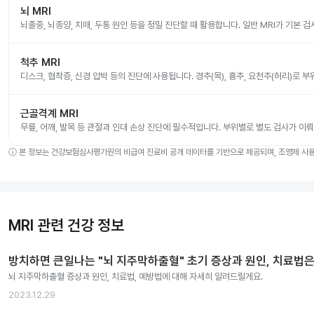
뇌 MRI
뇌졸중, 뇌종양, 치매, 두통 원인 등을 정밀 진단할 때 활용합니다. 일반 MRI가 기본 
척추 MRI
디스크, 협착증, 신경 압박 등의 진단에 사용됩니다. 경추(목), 흉추, 요천추(허리)로 
근골격계 MRI
무릎, 어깨, 발목 등 관절과 인대 손상 진단에 필수적입니다. 부위별로 별도 검사가 이
ⓘ
본 정보는 건강보험심사평가원의 비급여 진료비 공개 데이터를 기반으로 제공되며, 조영제 사용 
MRI 관련 건강 정보
방치하면 큰일나는 "뇌 지주막하출혈" 초기 증상과 원인, 치료법은
뇌 지주막하출혈 증상과 원인, 치료법, 예방법에 대해 자세히 알려드릴게요.
2023.12.29