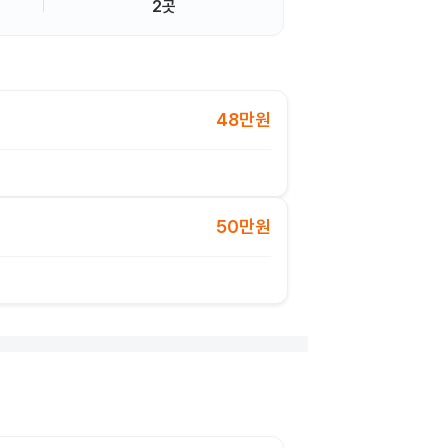
2곳
48만원
50만원