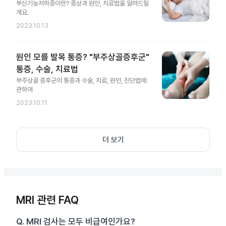
부신기능저하증이란? 증상과 원인, 치료법을 알려드릴
게요.
2023.10.13
원인 모를 발목 통증? "부주상골증후군"
통증, 수술, 치료법
부주상골 증후군의 통증과 수술, 치료, 원인, 진단법에
관하여
2023.10.11
더 보기
MRI 관련 FAQ
Q.
MRI 검사는 모두 비급여인가요?