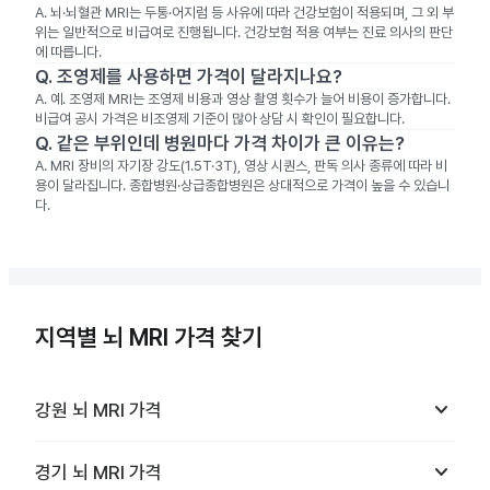
A.
뇌·뇌혈관 MRI는 두통·어지럼 등 사유에 따라 건강보험이 적용되며, 그 외 부
위는 일반적으로 비급여로 진행됩니다. 건강보험 적용 여부는 진료 의사의 판단
에 따릅니다.
Q.
조영제를 사용하면 가격이 달라지나요?
A.
예. 조영제 MRI는 조영제 비용과 영상 촬영 횟수가 늘어 비용이 증가합니다.
비급여 공시 가격은 비조영제 기준이 많아 상담 시 확인이 필요합니다.
Q.
같은 부위인데 병원마다 가격 차이가 큰 이유는?
A.
MRI 장비의 자기장 강도(1.5T·3T), 영상 시퀀스, 판독 의사 종류에 따라 비
용이 달라집니다. 종합병원·상급종합병원은 상대적으로 가격이 높을 수 있습니
다.
지역별 뇌 MRI 가격 찾기
keyboard_arrow_down
강원
뇌 MRI
가격
keyboard_arrow_down
경기
뇌 MRI
가격