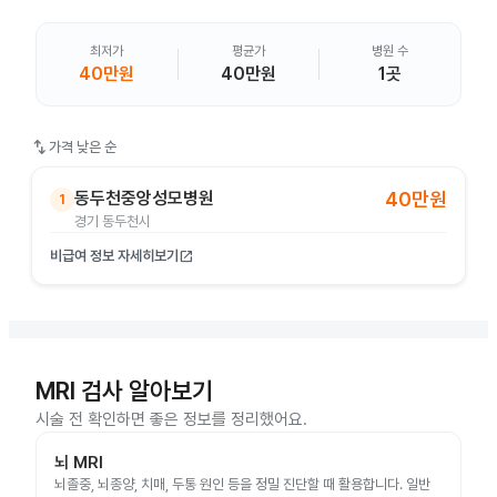
최저가
평균가
병원 수
40만원
40만원
1곳
swap_vert
가격 낮은 순
동두천중앙성모병원
40만원
1
경기 동두천시
비급여 정보 자세히보기
open_in_new
MRI 검사 알아보기
시술 전 확인하면 좋은 정보를 정리했어요.
뇌 MRI
뇌졸중, 뇌종양, 치매, 두통 원인 등을 정밀 진단할 때 활용합니다. 일반