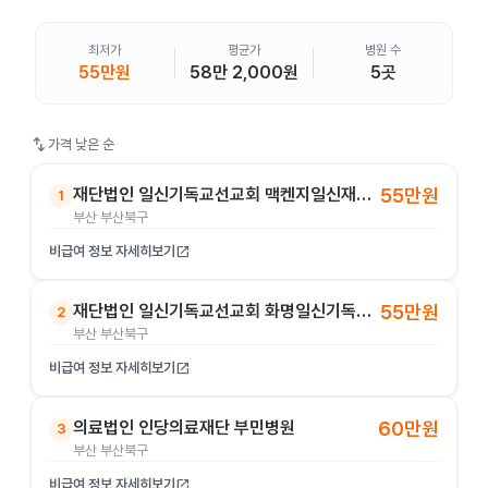
최저가
평균가
병원 수
55만원
58만 2,000원
5곳
swap_vert
가격 낮은 순
재단법인 일신기독교선교회 맥켄지일신재활병원
55만원
1
부산 부산북구
비급여 정보 자세히보기
open_in_new
재단법인 일신기독교선교회 화명일신기독병원
55만원
2
부산 부산북구
비급여 정보 자세히보기
open_in_new
의료법인 인당의료재단 부민병원
60만원
3
부산 부산북구
비급여 정보 자세히보기
open_in_new