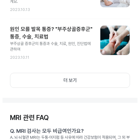
게요.
2023.10.13
원인 모를 발목 통증? "부주상골증후군"
통증, 수술, 치료법
부주상골 증후군의 통증과 수술, 치료, 원인, 진단법에
관하여
2023.10.11
더 보기
MRI 관련 FAQ
Q.
MRI 검사는 모두 비급여인가요?
A.
뇌·뇌혈관 MRI는 두통·어지럼 등 사유에 따라 건강보험이 적용되며, 그 외 부