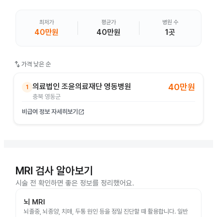
최저가
평균가
병원 수
40만원
40만원
1곳
swap_vert
가격 낮은 순
의료법인 조윤의료재단 영동병원
40만원
1
충북 영동군
비급여 정보 자세히보기
open_in_new
MRI 검사 알아보기
시술 전 확인하면 좋은 정보를 정리했어요.
뇌 MRI
뇌졸중, 뇌종양, 치매, 두통 원인 등을 정밀 진단할 때 활용합니다. 일반