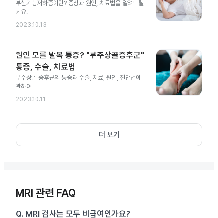
부신기능저하증이란? 증상과 원인, 치료법을 알려드릴
게요.
2023.10.13
원인 모를 발목 통증? "부주상골증후군"
통증, 수술, 치료법
부주상골 증후군의 통증과 수술, 치료, 원인, 진단법에
관하여
2023.10.11
더 보기
MRI 관련 FAQ
Q.
MRI 검사는 모두 비급여인가요?