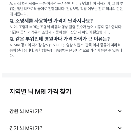
A.
뇌·뇌혈관 MRI는 두통·어지럼 등 사유에 따라 건강보험이 적용되며, 그 외 부
위는 일반적으로 비급여로 진행됩니다. 건강보험 적용 여부는 진료 의사의 판단
에 따릅니다.
Q.
조영제를 사용하면 가격이 달라지나요?
A.
예. 조영제 MRI는 조영제 비용과 영상 촬영 횟수가 늘어 비용이 증가합니다.
비급여 공시 가격은 비조영제 기준이 많아 상담 시 확인이 필요합니다.
Q.
같은 부위인데 병원마다 가격 차이가 큰 이유는?
A.
MRI 장비의 자기장 강도(1.5T·3T), 영상 시퀀스, 판독 의사 종류에 따라 비
용이 달라집니다. 종합병원·상급종합병원은 상대적으로 가격이 높을 수 있습니
다.
지역별 뇌 MRI 가격 찾기
keyboard_arrow_down
강원
뇌 MRI
가격
keyboard_arrow_down
경기
뇌 MRI
가격