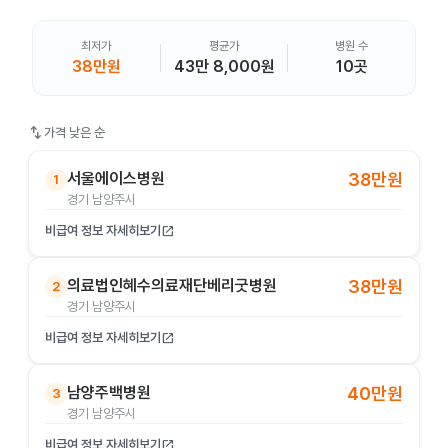
최저가
평균가
병원 수
38만원
43만 8,000원
10곳
swap_vert
가격 낮은 순
서울에이스병원
38만원
1
경기 남양주시
비급여 정보 자세히보기
open_in_new
의료법인혜수의료재단베리굿병원
38만원
2
경기 남양주시
비급여 정보 자세히보기
open_in_new
남양주백병원
40만원
3
경기 남양주시
비급여 정보 자세히보기
open_in_new