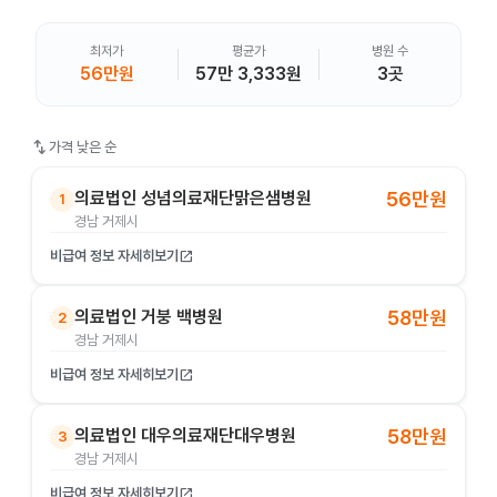
최저가
평균가
병원 수
56만원
57만 3,333원
3곳
swap_vert
가격 낮은 순
의료법인 성념의료재단맑은샘병원
56만원
1
경남 거제시
비급여 정보 자세히보기
open_in_new
의료법인 거붕 백병원
58만원
2
경남 거제시
비급여 정보 자세히보기
open_in_new
의료법인 대우의료재단대우병원
58만원
3
경남 거제시
비급여 정보 자세히보기
open_in_new