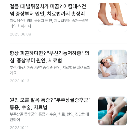
걸을 때 발뒤꿈치가 따끔? 아킬레스건
염 증상부터 원인, 치료법까지 총정리
아킬레스건염의 증상과 원인, 치료법부터 족저근막염
과의 차이까지
2023.06.08
항상 피곤하다면? "부신기능저하증" 의
심. 증상부터 원인, 치료법
부신기능저하증이란? 증상과 원인, 치료법을 알려드릴
게요.
2023.10.13
원인 모를 발목 통증? "부주상골증후군"
통증, 수술, 치료법
부주상골 증후군의 통증과 수술, 치료, 원인, 진단법에
관하여
2023.10.11