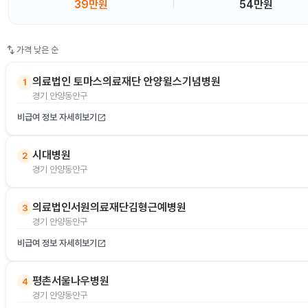
39만원
54만원
swap_vert
가격 낮은 순
의료법인 토마스의료재단 안양윌스기념병원
1
경기 안양동안구
비급여 정보 자세히보기
open_in_new
시대병원
2
경기 안양동안구
의료법인서원의료재단김형근예병원
3
경기 안양동안구
비급여 정보 자세히보기
open_in_new
평촌서울나우병원
4
경기 안양동안구