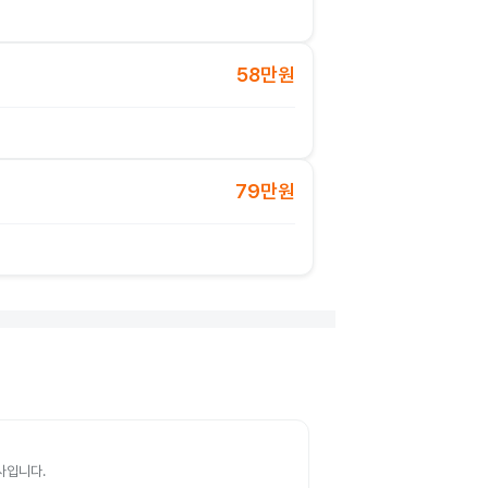
58만원
79만원
검사입니다.