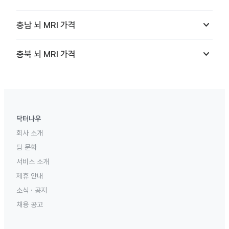
keyboard_arrow_down
충남
뇌 MRI
가격
keyboard_arrow_down
충북
뇌 MRI
가격
닥터나우
회사 소개
팀 문화
서비스 소개
제휴 안내
소식 · 공지
채용 공고