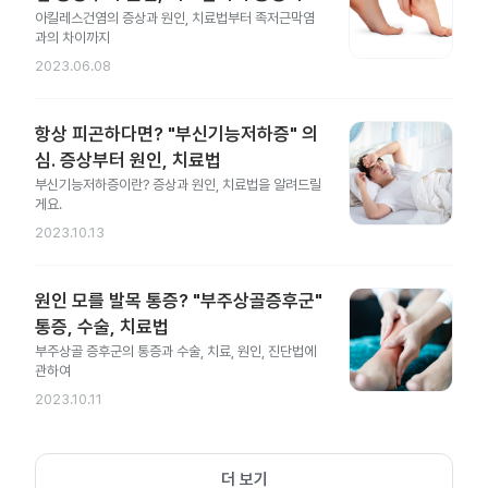
아킬레스건염의 증상과 원인, 치료법부터 족저근막염
과의 차이까지
2023.06.08
항상 피곤하다면? "부신기능저하증" 의
심. 증상부터 원인, 치료법
부신기능저하증이란? 증상과 원인, 치료법을 알려드릴
게요.
2023.10.13
원인 모를 발목 통증? "부주상골증후군"
통증, 수술, 치료법
부주상골 증후군의 통증과 수술, 치료, 원인, 진단법에
관하여
2023.10.11
더 보기