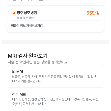
청주성모병원
55만원
4
충북 청주청원구
비급여 정보 자세히보기
open_in_new
MRI 검사 알아보기
시술 전 확인하면 좋은 정보를 정리했어요.
뇌 MRI
뇌졸중, 뇌종양, 치매, 두통 원인 등을 정밀 진단할 때 활용합니다. 일반
MRI가 기본 검사입니다.
척추 MRI
디스크, 협착증, 신경 압박 등의 진단에 사용됩니다. 경추(목), 흉추, 요천
추(허리)로 부위가 나뉩니다.