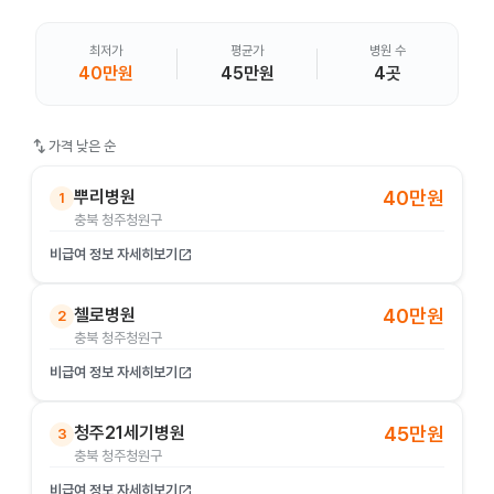
최저가
평균가
병원 수
40만원
45만원
4곳
swap_vert
가격 낮은 순
뿌리병원
40만원
1
충북 청주청원구
비급여 정보 자세히보기
open_in_new
첼로병원
40만원
2
충북 청주청원구
비급여 정보 자세히보기
open_in_new
청주21세기병원
45만원
3
충북 청주청원구
비급여 정보 자세히보기
open_in_new