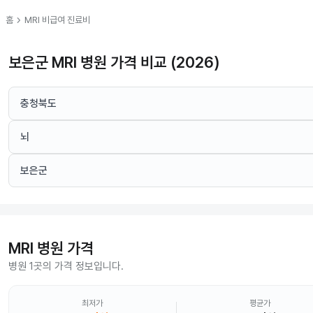
chevron_right
홈
MRI
비급여 진료비
보은군 MRI 병원 가격 비교 (2026)
충청북도
뇌
보은군
MRI
병원 가격
병원 1곳의 가격 정보입니다.
최저가
평균가