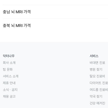
충남
뇌 MRI
가격
충북
뇌 MRI
가격
닥터나우
서비스
회사 소개
비대면 진료
팀 문화
병원 찾기
서비스 소개
탈모 진료비
제휴 안내
다이어트 진
소식 · 공지
여드름 진료비
채용 공고
약국 찾기
건강 매거진