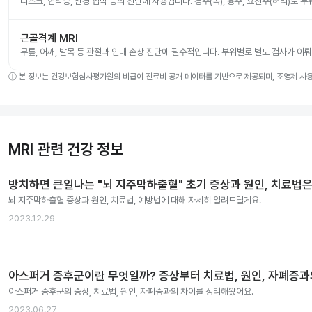
디스크, 협착증, 신경 압박 등의 진단에 사용됩니다. 경추(목), 흉추, 요천추(허리)로 
근골격계 MRI
무릎, 어깨, 발목 등 관절과 인대 손상 진단에 필수적입니다. 부위별로 별도 검사가 이
ⓘ
본 정보는 건강보험심사평가원의 비급여 진료비 공개 데이터를 기반으로 제공되며, 조영제 사용 
MRI 관련 건강 정보
방치하면 큰일나는 "뇌 지주막하출혈" 초기 증상과 원인, 치료법은
뇌 지주막하출혈 증상과 원인, 치료법, 예방법에 대해 자세히 알려드릴게요.
2023.12.29
아스퍼거 증후군이란 무엇일까? 증상부터 치료법, 원인, 자폐증
아스퍼거 증후군의 증상, 치료법, 원인, 자폐증과의 차이를 정리해왔어요.
2023.06.27