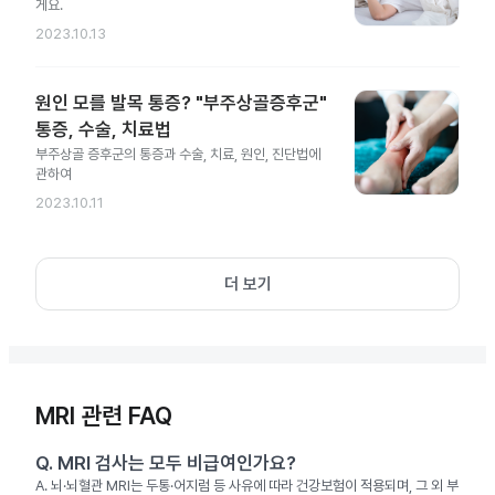
게요.
2023.10.13
원인 모를 발목 통증? "부주상골증후군"
통증, 수술, 치료법
부주상골 증후군의 통증과 수술, 치료, 원인, 진단법에
관하여
2023.10.11
더 보기
MRI 관련 FAQ
Q.
MRI 검사는 모두 비급여인가요?
A.
뇌·뇌혈관 MRI는 두통·어지럼 등 사유에 따라 건강보험이 적용되며, 그 외 부