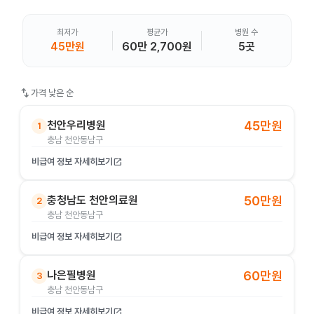
최저가
평균가
병원 수
45만원
60만 2,700원
5곳
swap_vert
가격 낮은 순
천안우리병원
45만원
1
충남 천안동남구
비급여 정보 자세히보기
open_in_new
충청남도 천안의료원
50만원
2
충남 천안동남구
비급여 정보 자세히보기
open_in_new
나은필병원
60만원
3
충남 천안동남구
비급여 정보 자세히보기
open_in_new