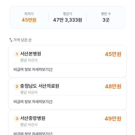
최저가
평균가
병원 수
45만원
47만 3,333원
3곳
swap_vert
가격 낮은 순
서산본병원
45만원
1
충남 서산시
비급여 정보 자세히보기
open_in_new
충청남도 서산의료원
48만원
2
충남 서산시
비급여 정보 자세히보기
open_in_new
서산중앙병원
49만원
3
충남 서산시
비급여 정보 자세히보기
open_in_new