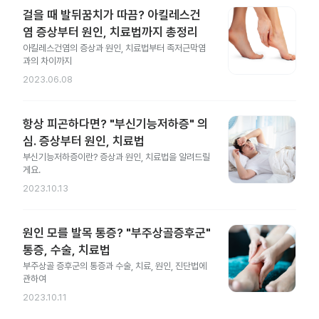
걸을 때 발뒤꿈치가 따끔? 아킬레스건
염 증상부터 원인, 치료법까지 총정리
아킬레스건염의 증상과 원인, 치료법부터 족저근막염
과의 차이까지
2023.06.08
항상 피곤하다면? "부신기능저하증" 의
심. 증상부터 원인, 치료법
부신기능저하증이란? 증상과 원인, 치료법을 알려드릴
게요.
2023.10.13
원인 모를 발목 통증? "부주상골증후군"
통증, 수술, 치료법
부주상골 증후군의 통증과 수술, 치료, 원인, 진단법에
관하여
2023.10.11