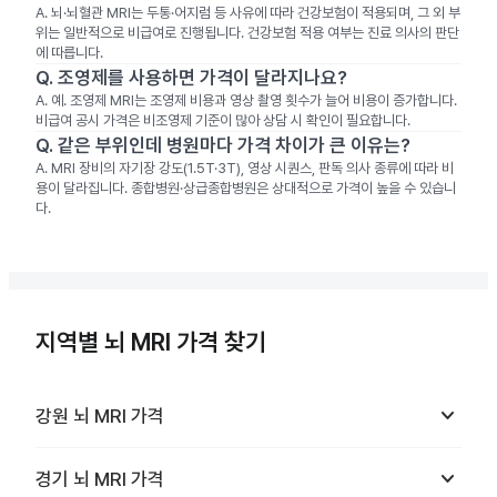
A.
뇌·뇌혈관 MRI는 두통·어지럼 등 사유에 따라 건강보험이 적용되며, 그 외 부
위는 일반적으로 비급여로 진행됩니다. 건강보험 적용 여부는 진료 의사의 판단
에 따릅니다.
Q.
조영제를 사용하면 가격이 달라지나요?
A.
예. 조영제 MRI는 조영제 비용과 영상 촬영 횟수가 늘어 비용이 증가합니다.
비급여 공시 가격은 비조영제 기준이 많아 상담 시 확인이 필요합니다.
Q.
같은 부위인데 병원마다 가격 차이가 큰 이유는?
A.
MRI 장비의 자기장 강도(1.5T·3T), 영상 시퀀스, 판독 의사 종류에 따라 비
용이 달라집니다. 종합병원·상급종합병원은 상대적으로 가격이 높을 수 있습니
다.
지역별 뇌 MRI 가격 찾기
keyboard_arrow_down
강원
뇌 MRI
가격
keyboard_arrow_down
경기
뇌 MRI
가격