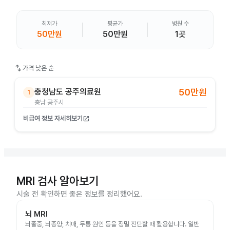
최저가
평균가
병원 수
50만원
50만원
1곳
swap_vert
가격 낮은 순
충청남도 공주의료원
50만원
1
충남 공주시
비급여 정보 자세히보기
open_in_new
MRI 검사 알아보기
시술 전 확인하면 좋은 정보를 정리했어요.
뇌 MRI
뇌졸중, 뇌종양, 치매, 두통 원인 등을 정밀 진단할 때 활용합니다. 일반