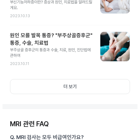
부신기능저하증이란? 증상과 원인, 치료법을 알려드릴
게요.
2023.10.13
원인 모를 발목 통증? "부주상골증후군"
통증, 수술, 치료법
부주상골 증후군의 통증과 수술, 치료, 원인, 진단법에
관하여
2023.10.11
더 보기
MRI 관련 FAQ
Q.
MRI 검사는 모두 비급여인가요?