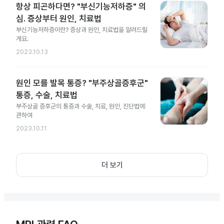
항상 피곤하다면? "부신기능저하증" 의
심. 증상부터 원인, 치료법
부신기능저하증이란? 증상과 원인, 치료법을 알려드릴
게요.
2023.10.13
원인 모를 발목 통증? "부주상골증후군"
통증, 수술, 치료법
부주상골 증후군의 통증과 수술, 치료, 원인, 진단법에
관하여
2023.10.11
더 보기