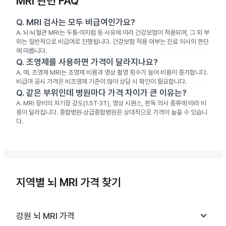
MRI 관련 FAQ
Q.
MRI 검사는 모두 비급여인가요?
A.
뇌·뇌혈관 MRI는 두통·어지럼 등 사유에 따라 건강보험이 적용되며, 그 외 부
위는 일반적으로 비급여로 진행됩니다. 건강보험 적용 여부는 진료 의사의 판단
에 따릅니다.
Q.
조영제를 사용하면 가격이 달라지나요?
A.
예. 조영제 MRI는 조영제 비용과 영상 촬영 횟수가 늘어 비용이 증가합니다.
비급여 공시 가격은 비조영제 기준이 많아 상담 시 확인이 필요합니다.
Q.
같은 부위인데 병원마다 가격 차이가 큰 이유는?
A.
MRI 장비의 자기장 강도(1.5T·3T), 영상 시퀀스, 판독 의사 종류에 따라 비
용이 달라집니다. 종합병원·상급종합병원은 상대적으로 가격이 높을 수 있습니
다.
지역별 뇌 MRI 가격 찾기
keyboard_arrow_down
강원
뇌 MRI
가격