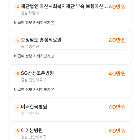
재단법인 아산사회복지재단 부속 보령아산병원
40만원
4
충남 보령시
비급여 정보 자세히보기
open_in_new
충청남도 홍성의료원
40만원
5
충남 홍성군
비급여 정보 자세히보기
open_in_new
SG삼성조은병원
40만원
6
충남 천안서북구
비급여 정보 자세히보기
open_in_new
미래한국병원
40만원
7
충남 아산시
아이본병원
40만원
8
충남 천안서북구