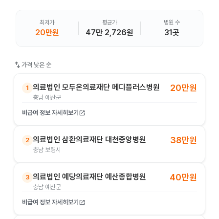
최저가
평균가
병원 수
20만원
47만 2,726원
31곳
swap_vert
가격 낮은 순
의료법인 모두온의료재단 메디플러스병원
20만원
1
충남 예산군
비급여 정보 자세히보기
open_in_new
의료법인 삼환의료재단 대천중앙병원
38만원
2
충남 보령시
의료법인 예당의료재단 예산종합병원
40만원
3
충남 예산군
비급여 정보 자세히보기
open_in_new