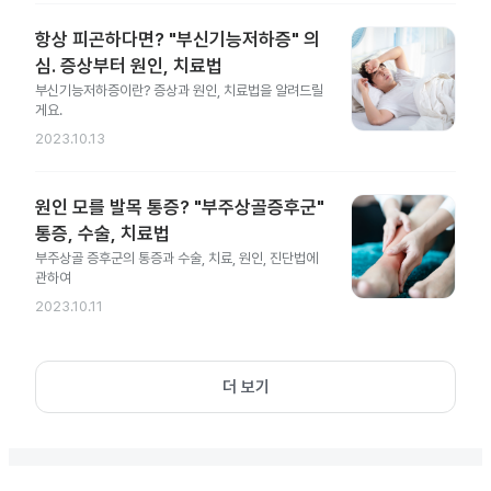
항상 피곤하다면? "부신기능저하증" 의
심. 증상부터 원인, 치료법
부신기능저하증이란? 증상과 원인, 치료법을 알려드릴
게요.
2023.10.13
원인 모를 발목 통증? "부주상골증후군"
통증, 수술, 치료법
부주상골 증후군의 통증과 수술, 치료, 원인, 진단법에
관하여
2023.10.11
더 보기