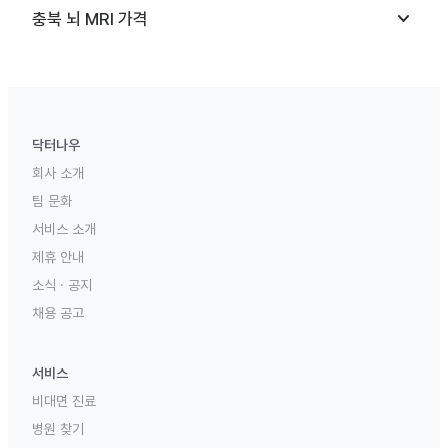
keyboard_arrow_down
충북
뇌 MRI
가격
닥터나우
회사 소개
팀 문화
서비스 소개
제휴 안내
소식 · 공지
채용 공고
서비스
비대면 진료
병원 찾기