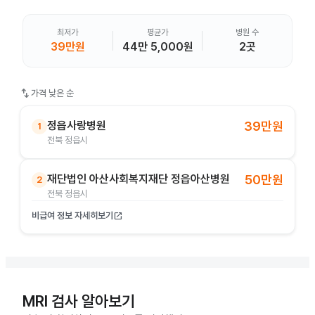
최저가
평균가
병원 수
39만원
44만 5,000원
2곳
swap_vert
가격 낮은 순
정읍사랑병원
39만원
1
전북 정읍시
재단법인 아산사회복지재단 정읍아산병원
50만원
2
전북 정읍시
비급여 정보 자세히보기
open_in_new
MRI 검사 알아보기