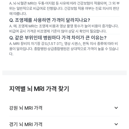
A.
뇌·뇌혈관 MRI는 두통·어지럼 등 사유에 따라 건강보험이 적용되며, 그 외 부
위는 일반적으로 비급여로 진행됩니다. 건강보험 적용 여부는 진료 의사의 판단
에 따릅니다.
Q.
조영제를 사용하면 가격이 달라지나요?
A.
예. 조영제 MRI는 조영제 비용과 영상 촬영 횟수가 늘어 비용이 증가합니다.
비급여 공시 가격은 비조영제 기준이 많아 상담 시 확인이 필요합니다.
Q.
같은 부위인데 병원마다 가격 차이가 큰 이유는?
A.
MRI 장비의 자기장 강도(1.5T·3T), 영상 시퀀스, 판독 의사 종류에 따라 비
용이 달라집니다. 종합병원·상급종합병원은 상대적으로 가격이 높을 수 있습니
다.
지역별 뇌 MRI 가격 찾기
keyboard_arrow_down
강원
뇌 MRI
가격
keyboard_arrow_down
경기
뇌 MRI
가격