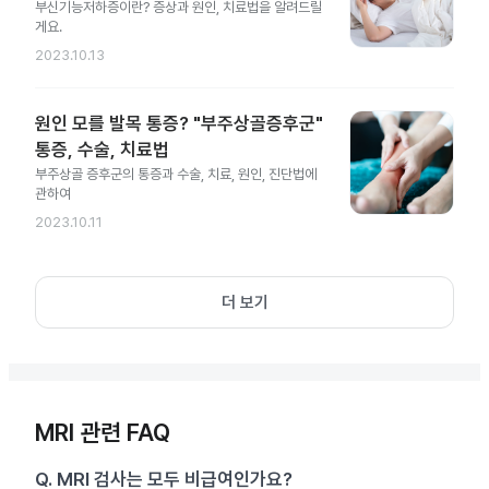
부신기능저하증이란? 증상과 원인, 치료법을 알려드릴
게요.
2023.10.13
원인 모를 발목 통증? "부주상골증후군"
통증, 수술, 치료법
부주상골 증후군의 통증과 수술, 치료, 원인, 진단법에
관하여
2023.10.11
더 보기
MRI 관련 FAQ
Q.
MRI 검사는 모두 비급여인가요?