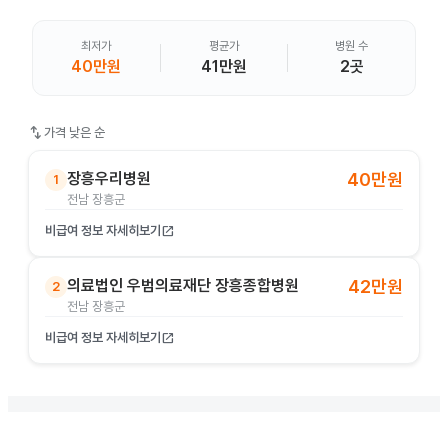
최저가
평균가
병원 수
40만원
41만원
2곳
swap_vert
가격 낮은 순
장흥우리병원
40만원
1
전남 장흥군
비급여 정보 자세히보기
open_in_new
의료법인 우범의료재단 장흥종합병원
42만원
2
전남 장흥군
비급여 정보 자세히보기
open_in_new