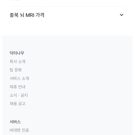
keyboard_arrow_down
충북
뇌 MRI
가격
닥터나우
회사 소개
팀 문화
서비스 소개
제휴 안내
소식 · 공지
채용 공고
서비스
비대면 진료