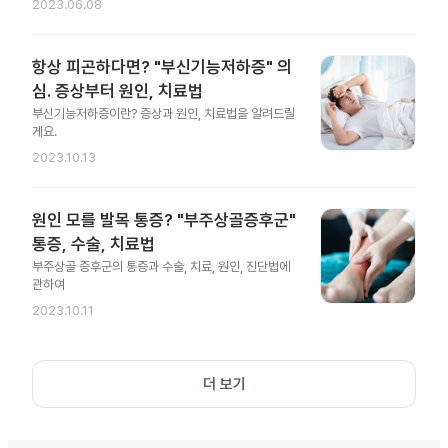
2023.06.08
항상 피곤하다면? "부신기능저하증" 의
심. 증상부터 원인, 치료법
부신기능저하증이란? 증상과 원인, 치료법을 알려드릴
게요.
2023.10.13
원인 모를 발목 통증? "부주상골증후군"
통증, 수술, 치료법
부주상골 증후군의 통증과 수술, 치료, 원인, 진단법에
관하여
2023.10.11
더 보기