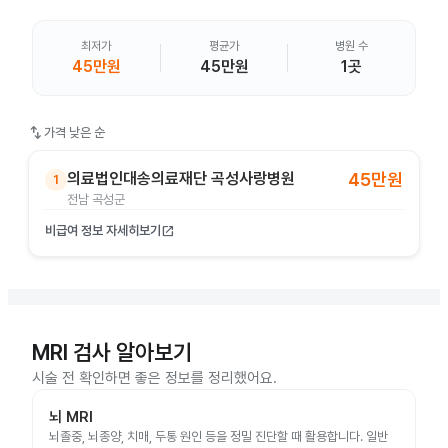
최저가
평균가
병원 수
45만원
45만원
1곳
swap_vert
가격 낮은 순
의료법인대송의료재단 곡성사랑병원
45만원
1
전남 곡성군
비급여 정보 자세히보기
open_in_new
MRI 검사 알아보기
시술 전 확인하면 좋은 정보를 정리했어요.
뇌 MRI
뇌졸중, 뇌종양, 치매, 두통 원인 등을 정밀 진단할 때 활용합니다. 일반