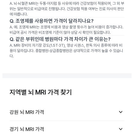
A.
뇌·뇌혈관 MRI는 두통·어지럼 등 사유에 따라 건강보험이 적용되며, 그 외 부
위는 일반적으로 비급여로 진행됩니다. 건강보험 적용 여부는 진료 의사의 판단
에 따릅니다.
Q.
조영제를 사용하면 가격이 달라지나요?
A.
예. 조영제 MRI는 조영제 비용과 영상 촬영 횟수가 늘어 비용이 증가합니다.
비급여 공시 가격은 비조영제 기준이 많아 상담 시 확인이 필요합니다.
Q.
같은 부위인데 병원마다 가격 차이가 큰 이유는?
A.
MRI 장비의 자기장 강도(1.5T·3T), 영상 시퀀스, 판독 의사 종류에 따라 비
용이 달라집니다. 종합병원·상급종합병원은 상대적으로 가격이 높을 수 있습니
다.
지역별 뇌 MRI 가격 찾기
keyboard_arrow_down
강원
뇌 MRI
가격
keyboard_arrow_down
경기
뇌 MRI
가격