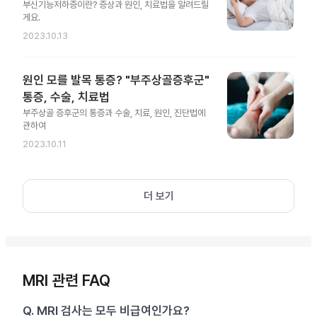
부신기능저하증이란? 증상과 원인, 치료법을 알려드릴
게요.
2023.10.13
원인 모를 발목 통증? "부주상골증후군"
통증, 수술, 치료법
부주상골 증후군의 통증과 수술, 치료, 원인, 진단법에
관하여
2023.10.11
더 보기
MRI 관련 FAQ
Q.
MRI 검사는 모두 비급여인가요?