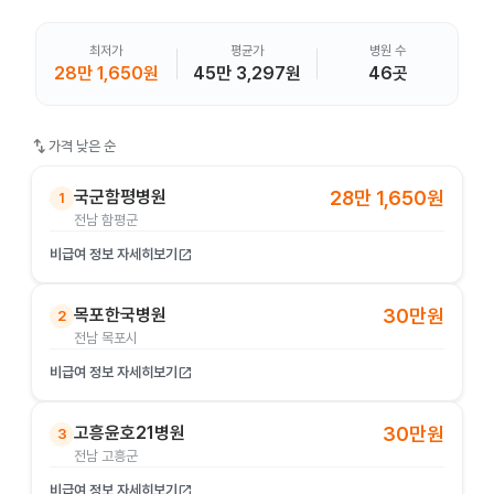
최저가
평균가
병원 수
28만 1,650원
45만 3,297원
46곳
swap_vert
가격 낮은 순
국군함평병원
28만 1,650원
1
전남 함평군
비급여 정보 자세히보기
open_in_new
목포한국병원
30만원
2
전남 목포시
비급여 정보 자세히보기
open_in_new
고흥윤호21병원
30만원
3
전남 고흥군
비급여 정보 자세히보기
open_in_new