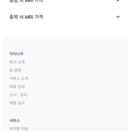
keyboard_arrow_down
충남
뇌 MRI
가격
keyboard_arrow_down
충북
뇌 MRI
가격
닥터나우
회사 소개
팀 문화
서비스 소개
제휴 안내
소식 · 공지
채용 공고
서비스
비대면 진료