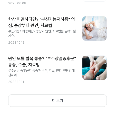
2023.06.08
항상 피곤하다면? "부신기능저하증" 의
심. 증상부터 원인, 치료법
부신기능저하증이란? 증상과 원인, 치료법을 알려드릴
게요.
2023.10.13
원인 모를 발목 통증? "부주상골증후군"
통증, 수술, 치료법
부주상골 증후군의 통증과 수술, 치료, 원인, 진단법에
관하여
2023.10.11
더 보기