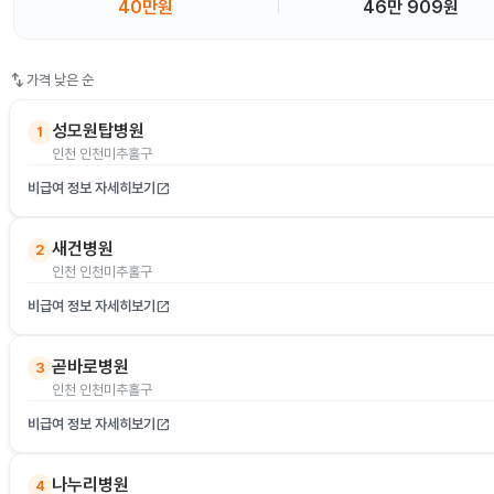
40만원
46만 909원
swap_vert
가격 낮은 순
성모원탑병원
1
인천 인천미추홀구
비급여 정보 자세히보기
open_in_new
새건병원
2
인천 인천미추홀구
비급여 정보 자세히보기
open_in_new
곧바로병원
3
인천 인천미추홀구
비급여 정보 자세히보기
open_in_new
나누리병원
4