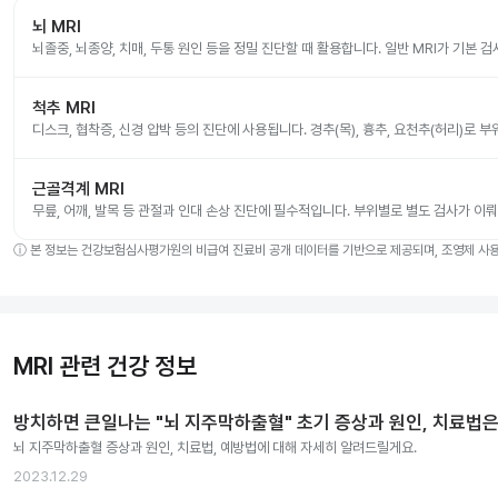
뇌 MRI
뇌졸중, 뇌종양, 치매, 두통 원인 등을 정밀 진단할 때 활용합니다. 일반 MRI가 기본 
척추 MRI
디스크, 협착증, 신경 압박 등의 진단에 사용됩니다. 경추(목), 흉추, 요천추(허리)로 
근골격계 MRI
무릎, 어깨, 발목 등 관절과 인대 손상 진단에 필수적입니다. 부위별로 별도 검사가 이
ⓘ
본 정보는 건강보험심사평가원의 비급여 진료비 공개 데이터를 기반으로 제공되며, 조영제 사용 
MRI 관련 건강 정보
방치하면 큰일나는 "뇌 지주막하출혈" 초기 증상과 원인, 치료법은
뇌 지주막하출혈 증상과 원인, 치료법, 예방법에 대해 자세히 알려드릴게요.
2023.12.29