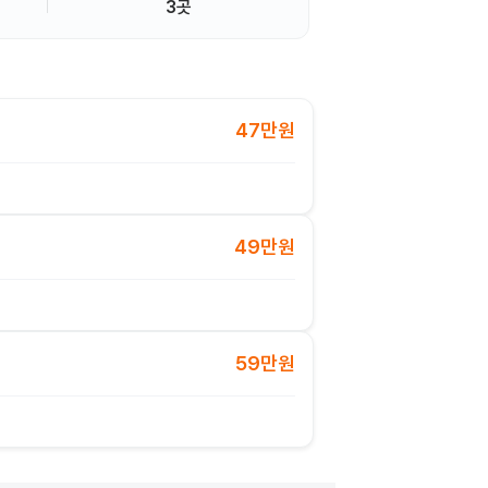
3곳
47만원
49만원
59만원