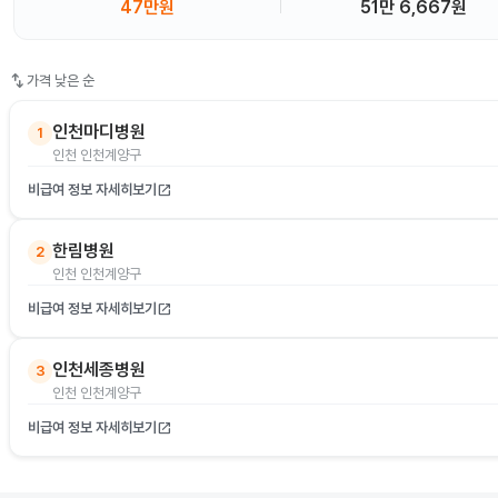
47만원
51만 6,667원
swap_vert
가격 낮은 순
인천마디병원
1
인천 인천계양구
비급여 정보 자세히보기
open_in_new
한림병원
2
인천 인천계양구
비급여 정보 자세히보기
open_in_new
인천세종병원
3
인천 인천계양구
비급여 정보 자세히보기
open_in_new