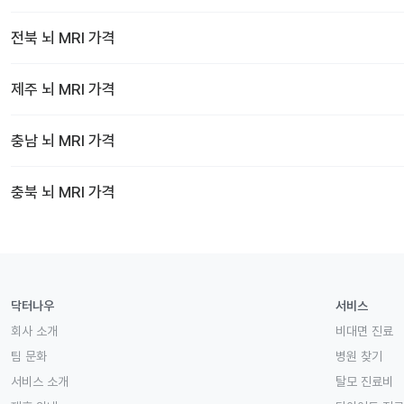
전북
뇌 MRI
가격
제주
뇌 MRI
가격
충남
뇌 MRI
가격
충북
뇌 MRI
가격
닥터나우
서비스
회사 소개
비대면 진료
팀 문화
병원 찾기
서비스 소개
탈모 진료비