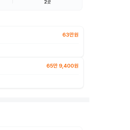
2곳
63만원
65만 9,400원