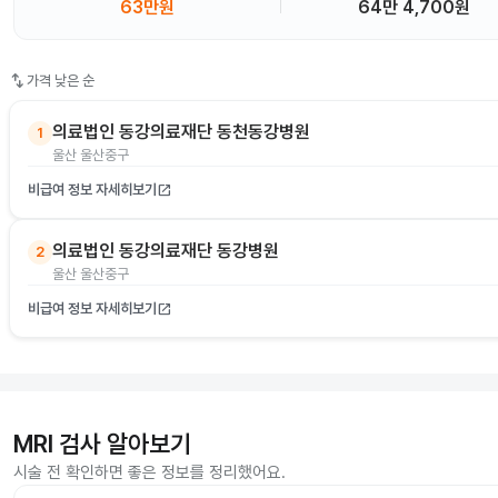
63만원
64만 4,700원
swap_vert
가격 낮은 순
의료법인 동강의료재단 동천동강병원
1
울산 울산중구
비급여 정보 자세히보기
open_in_new
의료법인 동강의료재단 동강병원
2
울산 울산중구
비급여 정보 자세히보기
open_in_new
MRI 검사 알아보기
시술 전 확인하면 좋은 정보를 정리했어요.