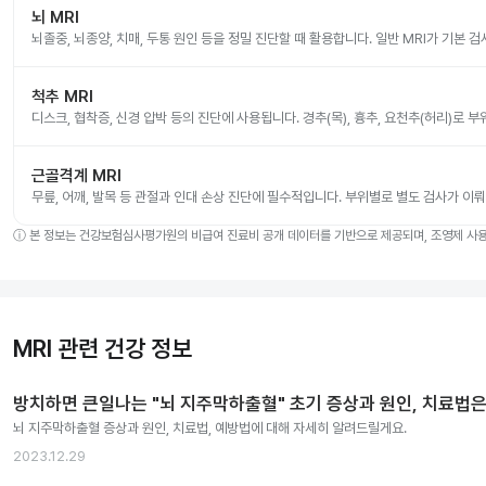
뇌 MRI
뇌졸중, 뇌종양, 치매, 두통 원인 등을 정밀 진단할 때 활용합니다. 일반 MRI가 기본 
척추 MRI
디스크, 협착증, 신경 압박 등의 진단에 사용됩니다. 경추(목), 흉추, 요천추(허리)로 
근골격계 MRI
무릎, 어깨, 발목 등 관절과 인대 손상 진단에 필수적입니다. 부위별로 별도 검사가 이
ⓘ
본 정보는 건강보험심사평가원의 비급여 진료비 공개 데이터를 기반으로 제공되며, 조영제 사용 
MRI 관련 건강 정보
방치하면 큰일나는 "뇌 지주막하출혈" 초기 증상과 원인, 치료법은
뇌 지주막하출혈 증상과 원인, 치료법, 예방법에 대해 자세히 알려드릴게요.
2023.12.29