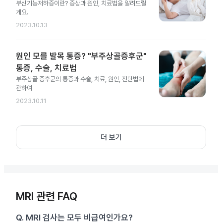
부신기능저하증이란? 증상과 원인, 치료법을 알려드릴
게요.
2023.10.13
원인 모를 발목 통증? "부주상골증후군"
통증, 수술, 치료법
부주상골 증후군의 통증과 수술, 치료, 원인, 진단법에
관하여
2023.10.11
더 보기
MRI 관련 FAQ
Q.
MRI 검사는 모두 비급여인가요?