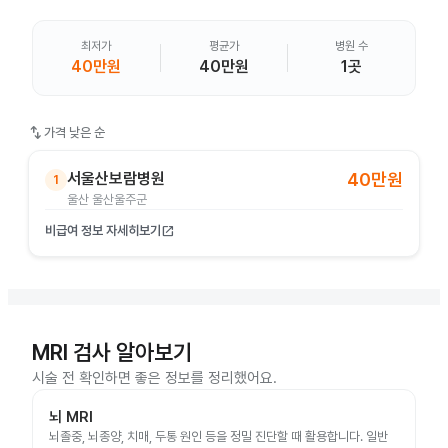
최저가
평균가
병원 수
40만원
40만원
1곳
swap_vert
가격 낮은 순
서울산보람병원
40만원
1
울산 울산울주군
비급여 정보 자세히보기
open_in_new
MRI 검사 알아보기
시술 전 확인하면 좋은 정보를 정리했어요.
뇌 MRI
뇌졸중, 뇌종양, 치매, 두통 원인 등을 정밀 진단할 때 활용합니다. 일반