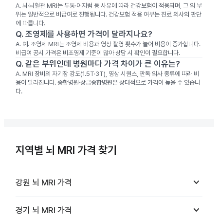
A.
뇌·뇌혈관 MRI는 두통·어지럼 등 사유에 따라 건강보험이 적용되며, 그 외 부
위는 일반적으로 비급여로 진행됩니다. 건강보험 적용 여부는 진료 의사의 판단
에 따릅니다.
Q.
조영제를 사용하면 가격이 달라지나요?
A.
예. 조영제 MRI는 조영제 비용과 영상 촬영 횟수가 늘어 비용이 증가합니다.
비급여 공시 가격은 비조영제 기준이 많아 상담 시 확인이 필요합니다.
Q.
같은 부위인데 병원마다 가격 차이가 큰 이유는?
A.
MRI 장비의 자기장 강도(1.5T·3T), 영상 시퀀스, 판독 의사 종류에 따라 비
용이 달라집니다. 종합병원·상급종합병원은 상대적으로 가격이 높을 수 있습니
다.
지역별 뇌 MRI 가격 찾기
keyboard_arrow_down
강원
뇌 MRI
가격
keyboard_arrow_down
경기
뇌 MRI
가격