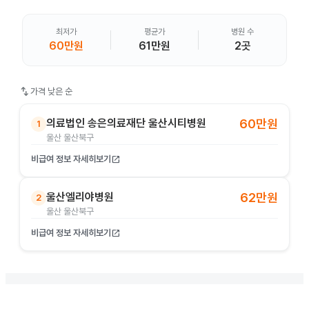
최저가
평균가
병원 수
60만원
61만원
2곳
swap_vert
가격 낮은 순
의료법인 송은의료재단 울산시티병원
60만원
1
울산 울산북구
비급여 정보 자세히보기
open_in_new
울산엘리야병원
62만원
2
울산 울산북구
비급여 정보 자세히보기
open_in_new