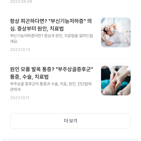
2023.06.08
항상 피곤하다면? "부신기능저하증" 의
심. 증상부터 원인, 치료법
부신기능저하증이란? 증상과 원인, 치료법을 알려드릴
게요.
2023.10.13
원인 모를 발목 통증? "부주상골증후군"
통증, 수술, 치료법
부주상골 증후군의 통증과 수술, 치료, 원인, 진단법에
관하여
2023.10.11
더 보기