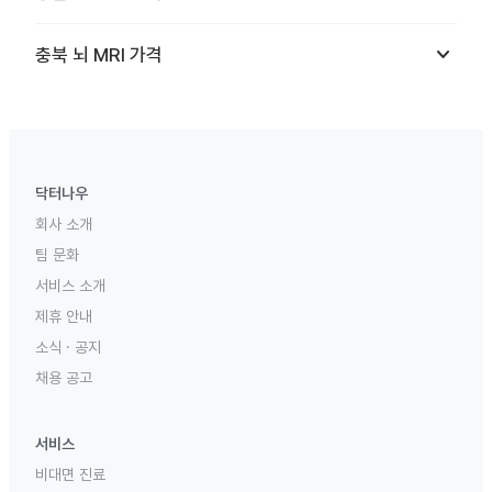
keyboard_arrow_down
충북
뇌 MRI
가격
닥터나우
회사 소개
팀 문화
서비스 소개
제휴 안내
소식 · 공지
채용 공고
서비스
비대면 진료