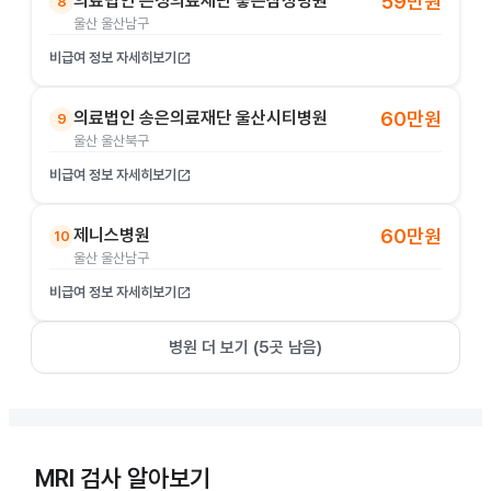
의료법인 은성의료재단 좋은삼정병원
59만원
8
울산 울산남구
비급여 정보 자세히보기
open_in_new
의료법인 송은의료재단 울산시티병원
60만원
9
울산 울산북구
비급여 정보 자세히보기
open_in_new
제니스병원
60만원
10
울산 울산남구
비급여 정보 자세히보기
open_in_new
병원 더 보기 (
5
곳 남음)
MRI 검사 알아보기