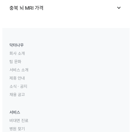
keyboard_arrow_down
충북
뇌 MRI
가격
닥터나우
회사 소개
팀 문화
서비스 소개
제휴 안내
소식 · 공지
채용 공고
서비스
비대면 진료
병원 찾기