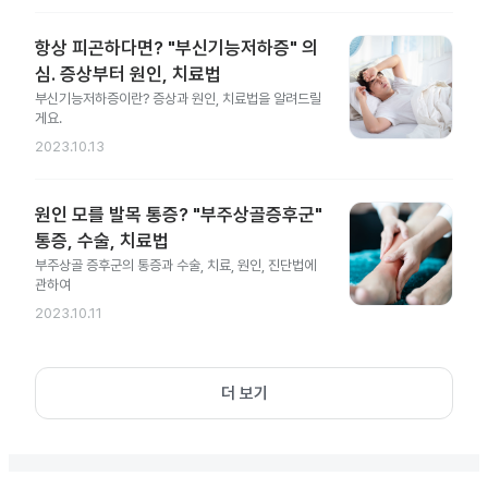
항상 피곤하다면? "부신기능저하증" 의
심. 증상부터 원인, 치료법
부신기능저하증이란? 증상과 원인, 치료법을 알려드릴
게요.
2023.10.13
원인 모를 발목 통증? "부주상골증후군"
통증, 수술, 치료법
부주상골 증후군의 통증과 수술, 치료, 원인, 진단법에
관하여
2023.10.11
더 보기