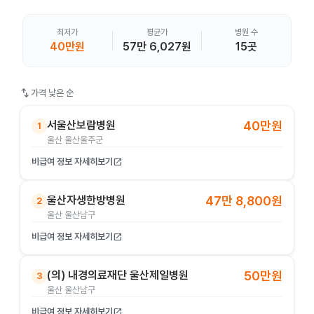
최저가
평균가
병원 수
40만원
57만 6,027원
15곳
swap_vert
가격 낮은 순
서울산보람병원
40만원
1
울산 울산울주군
비급여 정보 자세히보기
open_in_new
울산자생한방병원
47만 8,800원
2
울산 울산남구
비급여 정보 자세히보기
open_in_new
(의) 내경의료재단 울산제일병원
50만원
3
울산 울산남구
비급여 정보 자세히보기
open_in_new