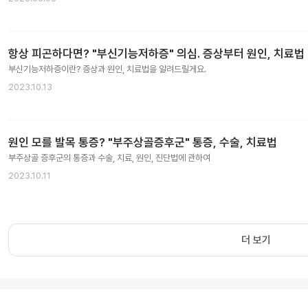
항상 피곤하다면? "부신기능저하증" 의심. 증상부터 원인, 치료법
부신기능저하증이란? 증상과 원인, 치료법을 알려드릴게요.
2023.10.13
원인 모를 발목 통증? "부주상골증후군" 통증, 수술, 치료법
부주상골 증후군의 통증과 수술, 치료, 원인, 진단법에 관하여
2023.10.11
더 보기