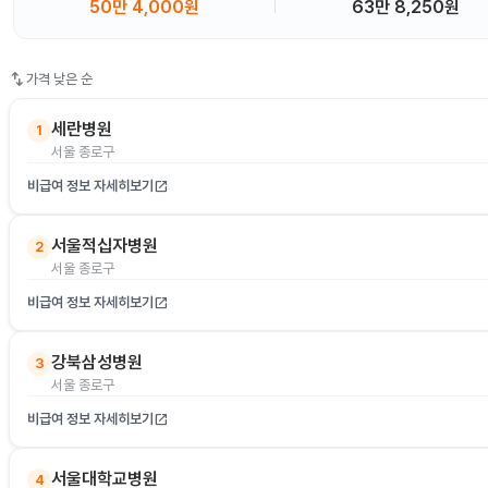
50만 4,000원
63만 8,250원
swap_vert
가격 낮은 순
세란병원
1
서울 종로구
비급여 정보 자세히보기
open_in_new
서울적십자병원
2
서울 종로구
비급여 정보 자세히보기
open_in_new
강북삼성병원
3
서울 종로구
비급여 정보 자세히보기
open_in_new
서울대학교병원
4