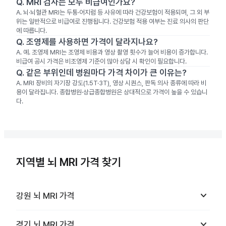
Q.
MRI 검사는 모두 비급여인가요?
A.
뇌·뇌혈관 MRI는 두통·어지럼 등 사유에 따라 건강보험이 적용되며, 그 외 부
위는 일반적으로 비급여로 진행됩니다. 건강보험 적용 여부는 진료 의사의 판단
에 따릅니다.
Q.
조영제를 사용하면 가격이 달라지나요?
A.
예. 조영제 MRI는 조영제 비용과 영상 촬영 횟수가 늘어 비용이 증가합니다.
비급여 공시 가격은 비조영제 기준이 많아 상담 시 확인이 필요합니다.
Q.
같은 부위인데 병원마다 가격 차이가 큰 이유는?
A.
MRI 장비의 자기장 강도(1.5T·3T), 영상 시퀀스, 판독 의사 종류에 따라 비
용이 달라집니다. 종합병원·상급종합병원은 상대적으로 가격이 높을 수 있습니
다.
지역별 뇌 MRI 가격 찾기
keyboard_arrow_down
강원
뇌 MRI
가격
keyboard_arrow_down
경기
뇌 MRI
가격