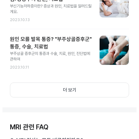
부신기능저하증이란? 증상과 원인, 치료법을 알려드릴
게요.
2023.10.13
원인 모를 발목 통증? "부주상골증후군"
통증, 수술, 치료법
부주상골 증후군의 통증과 수술, 치료, 원인, 진단법에
관하여
2023.10.11
더 보기
MRI 관련 FAQ