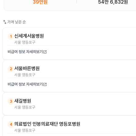
39만원
54만 6,832원
swap_vert
가격 낮은 순
신세계서울병원
1
서울 영등포구
비급여 정보 자세히보기
open_in_new
서울바른병원
2
서울 영등포구
비급여 정보 자세히보기
open_in_new
새길병원
3
서울 영등포구
의료법인 인봉의료재단 영등포병원
4
서울 영등포구