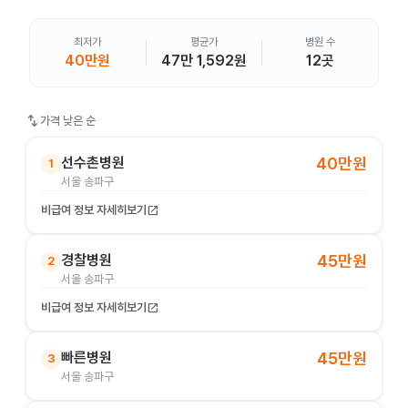
최저가
평균가
병원 수
40만원
47만 1,592원
12곳
swap_vert
가격 낮은 순
선수촌병원
40만원
1
서울 송파구
비급여 정보 자세히보기
open_in_new
경찰병원
45만원
2
서울 송파구
비급여 정보 자세히보기
open_in_new
빠른병원
45만원
3
서울 송파구