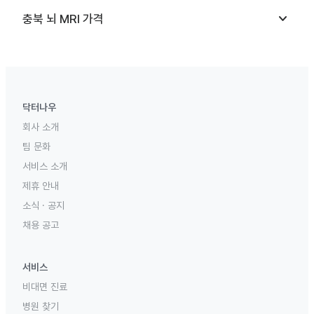
keyboard_arrow_down
충북
뇌 MRI
가격
닥터나우
회사 소개
팀 문화
서비스 소개
제휴 안내
소식 · 공지
채용 공고
서비스
비대면 진료
병원 찾기