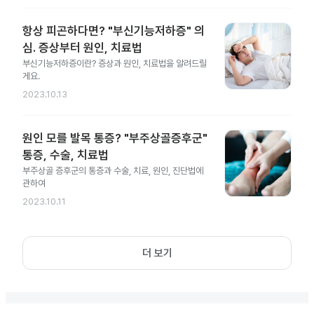
항상 피곤하다면? "부신기능저하증" 의
심. 증상부터 원인, 치료법
부신기능저하증이란? 증상과 원인, 치료법을 알려드릴
게요.
2023.10.13
원인 모를 발목 통증? "부주상골증후군"
통증, 수술, 치료법
부주상골 증후군의 통증과 수술, 치료, 원인, 진단법에
관하여
2023.10.11
더 보기