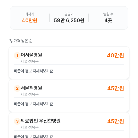
최저가
평균가
병원 수
40만원
58만 6,250원
4곳
swap_vert
가격 낮은 순
더서울병원
40만원
1
서울 성북구
비급여 정보 자세히보기
open_in_new
서울척병원
45만원
2
서울 성북구
비급여 정보 자세히보기
open_in_new
의료법인 우신향병원
45만원
3
서울 성북구
비급여 정보 자세히보기
open_in_new