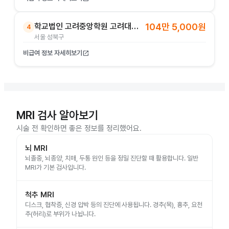
학교법인 고려중앙학원 고려대학교의과대학부속병원(안암병원)
104만 5,000원
4
서울 성북구
비급여 정보 자세히보기
open_in_new
MRI 검사 알아보기
시술 전 확인하면 좋은 정보를 정리했어요.
뇌 MRI
뇌졸중, 뇌종양, 치매, 두통 원인 등을 정밀 진단할 때 활용합니다. 일반
MRI가 기본 검사입니다.
척추 MRI
디스크, 협착증, 신경 압박 등의 진단에 사용됩니다. 경추(목), 흉추, 요천
추(허리)로 부위가 나뉩니다.