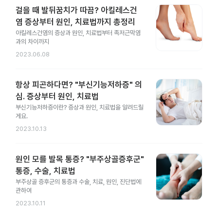
걸을 때 발뒤꿈치가 따끔? 아킬레스건
염 증상부터 원인, 치료법까지 총정리
아킬레스건염의 증상과 원인, 치료법부터 족저근막염
과의 차이까지
2023.06.08
항상 피곤하다면? "부신기능저하증" 의
심. 증상부터 원인, 치료법
부신기능저하증이란? 증상과 원인, 치료법을 알려드릴
게요.
2023.10.13
원인 모를 발목 통증? "부주상골증후군"
통증, 수술, 치료법
부주상골 증후군의 통증과 수술, 치료, 원인, 진단법에
관하여
2023.10.11