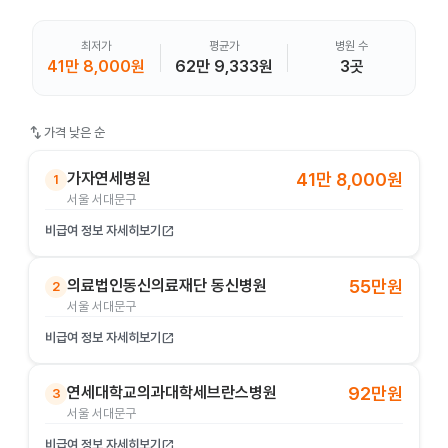
최저가
평균가
병원 수
41만 8,000원
62만 9,333원
3곳
swap_vert
가격 낮은 순
가자연세병원
41만 8,000원
1
서울 서대문구
비급여 정보 자세히보기
open_in_new
의료법인동신의료재단 동신병원
55만원
2
서울 서대문구
비급여 정보 자세히보기
open_in_new
연세대학교의과대학세브란스병원
92만원
3
서울 서대문구
비급여 정보 자세히보기
open_in_new