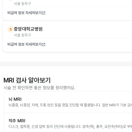
서울 동작구
비급여 정보 자세히보기
open_in_new
중앙대학교병원
5
서울 동작구
비급여 정보 자세히보기
open_in_new
MRI 검사 알아보기
시술 전 확인하면 좋은 정보를 정리했어요.
뇌 MRI
뇌졸중, 뇌종양, 치매, 두통 원인 등을 정밀 진단할 때 활용합니다. 일반 MRI가 기본 
척추 MRI
디스크, 협착증, 신경 압박 등의 진단에 사용됩니다. 경추(목), 흉추, 요천추(허리)로 