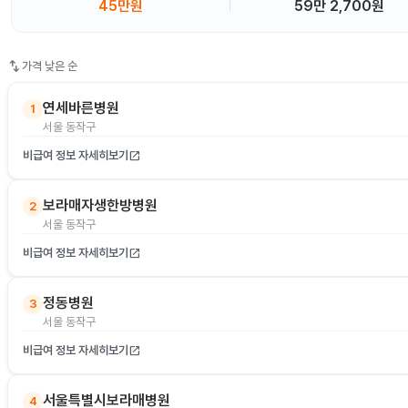
45만원
59만 2,700원
swap_vert
가격 낮은 순
연세바른병원
1
서울 동작구
비급여 정보 자세히보기
open_in_new
보라매자생한방병원
2
서울 동작구
비급여 정보 자세히보기
open_in_new
정동병원
3
서울 동작구
비급여 정보 자세히보기
open_in_new
서울특별시보라매병원
4