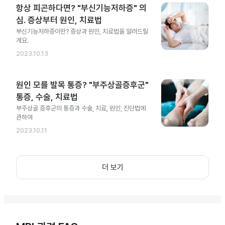
항상 피곤하다면? "부신기능저하증" 의
심. 증상부터 원인, 치료법
부신기능저하증이란? 증상과 원인, 치료법을 알려드릴
게요.
2023.10.13
원인 모를 발목 통증? "부주상골증후군"
통증, 수술, 치료법
부주상골 증후군의 통증과 수술, 치료, 원인, 진단법에
관하여
2023.10.11
더 보기