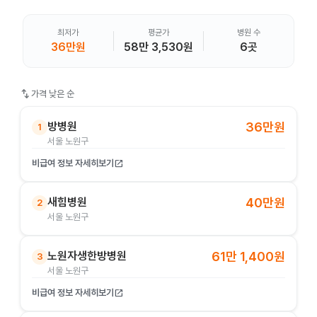
최저가
평균가
병원 수
36만원
58만 3,530원
6곳
swap_vert
가격 낮은 순
방병원
36만원
1
서울 노원구
비급여 정보 자세히보기
open_in_new
새힘병원
40만원
2
서울 노원구
노원자생한방병원
61만 1,400원
3
서울 노원구
비급여 정보 자세히보기
open_in_new