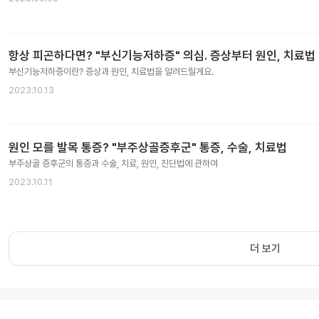
항상 피곤하다면? "부신기능저하증" 의심. 증상부터 원인, 치료법
부신기능저하증이란? 증상과 원인, 치료법을 알려드릴게요.
2023.10.13
원인 모를 발목 통증? "부주상골증후군" 통증, 수술, 치료법
부주상골 증후군의 통증과 수술, 치료, 원인, 진단법에 관하여
2023.10.11
더 보기