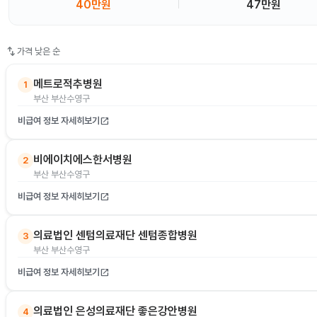
40만원
47만원
swap_vert
가격 낮은 순
메트로적추병원
1
부산 부산수영구
비급여 정보 자세히보기
open_in_new
비에이치에스한서병원
2
부산 부산수영구
비급여 정보 자세히보기
open_in_new
의료법인 센텀의료재단 센텀종합병원
3
부산 부산수영구
비급여 정보 자세히보기
open_in_new
의료법인 은성의료재단 좋은강안병원
4