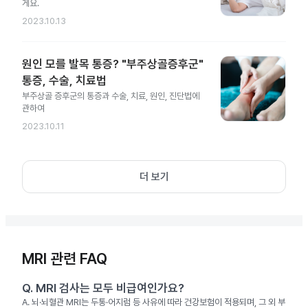
게요.
2023.10.13
원인 모를 발목 통증? "부주상골증후군"
통증, 수술, 치료법
부주상골 증후군의 통증과 수술, 치료, 원인, 진단법에
관하여
2023.10.11
더 보기
MRI 관련 FAQ
Q.
MRI 검사는 모두 비급여인가요?
A.
뇌·뇌혈관 MRI는 두통·어지럼 등 사유에 따라 건강보험이 적용되며, 그 외 부