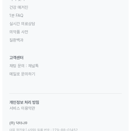
건강 매거진
1분 FAQ
실시간 의료상담
의약품 사전
질환백과
고객센터
채팅 문의 :
채널톡
메일로 문의하기
개인정보 처리 방침
서비스 이용약관
(주) 닥터나우
대표 정진웅 | 사업자 등록 번호 : 279-88-01452 
