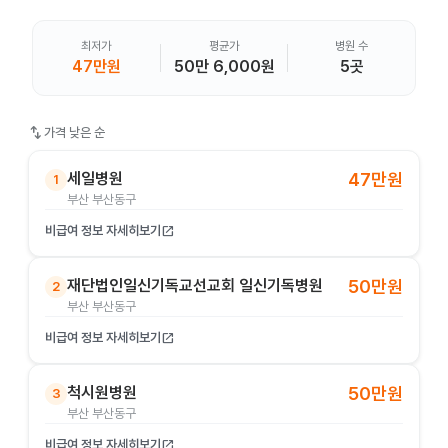
최저가
평균가
병원 수
47만원
50만 6,000원
5곳
swap_vert
가격 낮은 순
세일병원
47만원
1
부산 부산동구
비급여 정보 자세히보기
open_in_new
재단법인일신기독교선교회 일신기독병원
50만원
2
부산 부산동구
비급여 정보 자세히보기
open_in_new
척시원병원
50만원
3
부산 부산동구
비급여 정보 자세히보기
open_in_new