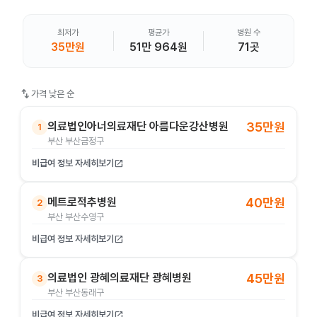
최저가
평균가
병원 수
35만원
51만 964원
71곳
swap_vert
가격 낮은 순
의료법인아너의료재단 아름다운강산병원
35만원
1
부산 부산금정구
비급여 정보 자세히보기
open_in_new
메트로적추병원
40만원
2
부산 부산수영구
비급여 정보 자세히보기
open_in_new
의료법인 광혜의료재단 광혜병원
45만원
3
부산 부산동래구
비급여 정보 자세히보기
open_in_new