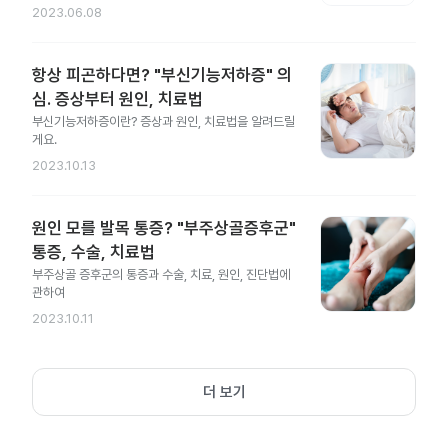
2023.06.08
항상 피곤하다면? "부신기능저하증" 의
심. 증상부터 원인, 치료법
부신기능저하증이란? 증상과 원인, 치료법을 알려드릴
게요.
2023.10.13
원인 모를 발목 통증? "부주상골증후군"
통증, 수술, 치료법
부주상골 증후군의 통증과 수술, 치료, 원인, 진단법에
관하여
2023.10.11
더 보기