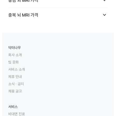
keyboard_arrow_down
충남
뇌 MRI
가격
keyboard_arrow_down
충북
뇌 MRI
가격
닥터나우
회사 소개
팀 문화
서비스 소개
제휴 안내
소식 · 공지
채용 공고
서비스
비대면 진료