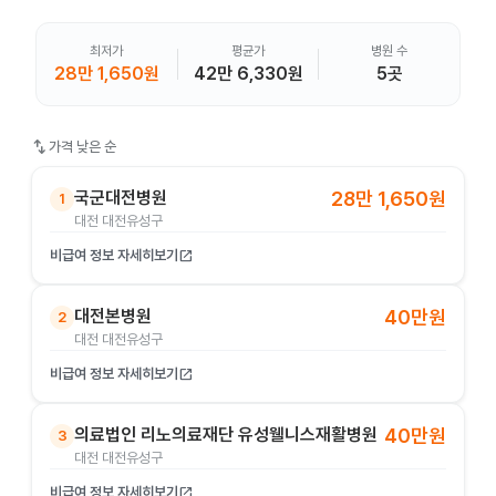
최저가
평균가
병원 수
28만 1,650원
42만 6,330원
5곳
swap_vert
가격 낮은 순
국군대전병원
28만 1,650원
1
대전 대전유성구
비급여 정보 자세히보기
open_in_new
대전본병원
40만원
2
대전 대전유성구
비급여 정보 자세히보기
open_in_new
의료법인 리노의료재단 유성웰니스재활병원
40만원
3
대전 대전유성구
비급여 정보 자세히보기
open_in_new