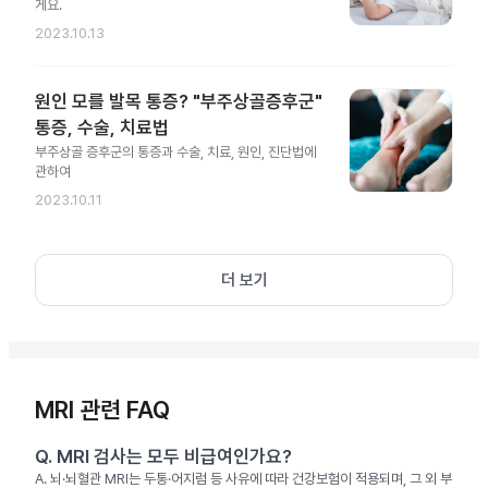
게요.
2023.10.13
원인 모를 발목 통증? "부주상골증후군"
통증, 수술, 치료법
부주상골 증후군의 통증과 수술, 치료, 원인, 진단법에
관하여
2023.10.11
더 보기
MRI 관련 FAQ
Q.
MRI 검사는 모두 비급여인가요?
A.
뇌·뇌혈관 MRI는 두통·어지럼 등 사유에 따라 건강보험이 적용되며, 그 외 부