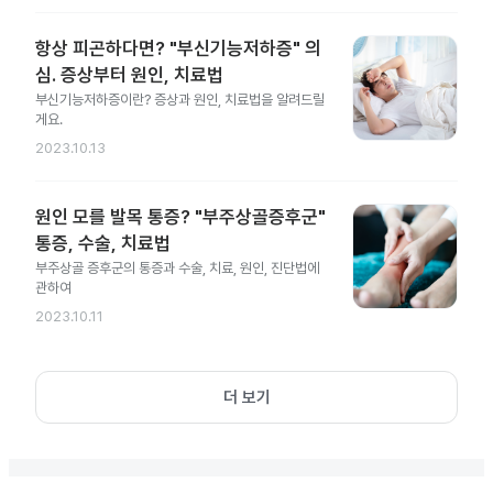
항상 피곤하다면? "부신기능저하증" 의
심. 증상부터 원인, 치료법
부신기능저하증이란? 증상과 원인, 치료법을 알려드릴
게요.
2023.10.13
원인 모를 발목 통증? "부주상골증후군"
통증, 수술, 치료법
부주상골 증후군의 통증과 수술, 치료, 원인, 진단법에
관하여
2023.10.11
더 보기