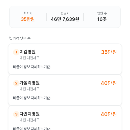
최저가
평균가
병원 수
35만원
46만 7,639원
16곳
swap_vert
가격 낮은 순
이김병원
35만원
1
대전 대전서구
비급여 정보 자세히보기
open_in_new
가톨릭병원
40만원
2
대전 대전서구
비급여 정보 자세히보기
open_in_new
다빈치병원
40만원
3
대전 대전서구
비급여 정보 자세히보기
open_in_new