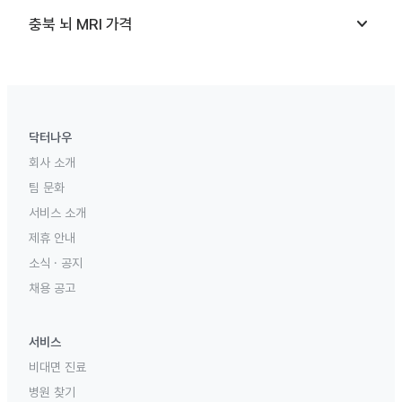
keyboard_arrow_down
충북
뇌 MRI
가격
닥터나우
회사 소개
팀 문화
서비스 소개
제휴 안내
소식 · 공지
채용 공고
서비스
비대면 진료
병원 찾기