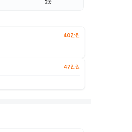
2곳
40만원
47만원