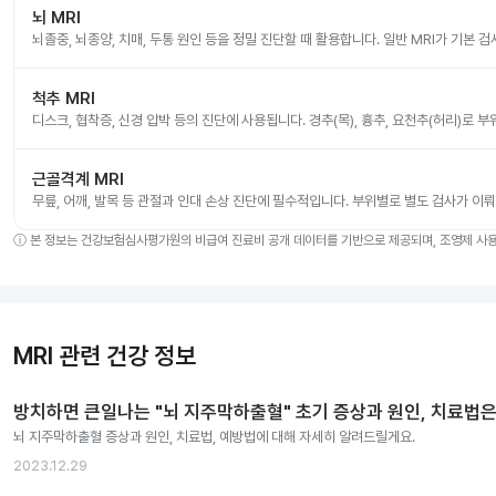
뇌 MRI
뇌졸중, 뇌종양, 치매, 두통 원인 등을 정밀 진단할 때 활용합니다. 일반 MRI가 기본 
척추 MRI
디스크, 협착증, 신경 압박 등의 진단에 사용됩니다. 경추(목), 흉추, 요천추(허리)로 
근골격계 MRI
무릎, 어깨, 발목 등 관절과 인대 손상 진단에 필수적입니다. 부위별로 별도 검사가 이
ⓘ
본 정보는 건강보험심사평가원의 비급여 진료비 공개 데이터를 기반으로 제공되며, 조영제 사용 
MRI 관련 건강 정보
방치하면 큰일나는 "뇌 지주막하출혈" 초기 증상과 원인, 치료법은
뇌 지주막하출혈 증상과 원인, 치료법, 예방법에 대해 자세히 알려드릴게요.
2023.12.29