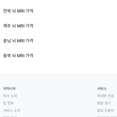
전북
뇌 MRI
가격
제주
뇌 MRI
가격
충남
뇌 MRI
가격
충북
뇌 MRI
가격
닥터나우
서비스
회사 소개
비대면 진료
팀 문화
병원 찾기
서비스 소개
탈모 진료비