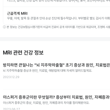
디스크, 협착증, 신경 압박 등의 진단에 사용됩니다. 경추(목), 흉추, 요천추(허리)로 
근골격계 MRI
무릎, 어깨, 발목 등 관절과 인대 손상 진단에 필수적입니다. 부위별로 별도 검사가 이
ⓘ
본 정보는 건강보험심사평가원의 비급여 진료비 공개 데이터를 기반으로 제공되며, 조영제 사용 
MRI 관련 건강 정보
방치하면 큰일나는 "뇌 지주막하출혈" 초기 증상과 원인, 치료법은
뇌 지주막하출혈 증상과 원인, 치료법, 예방법에 대해 자세히 알려드릴게요.
2023.12.29
아스퍼거 증후군이란 무엇일까? 증상부터 치료법, 원인, 자폐증
아스퍼거 증후군의 증상, 치료법, 원인, 자폐증과의 차이를 정리해왔어요.
2023.06.27