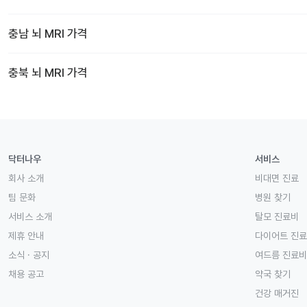
충남
뇌 MRI
가격
충북
뇌 MRI
가격
닥터나우
서비스
회사 소개
비대면 진료
팀 문화
병원 찾기
서비스 소개
탈모 진료비
제휴 안내
다이어트 진
소식 · 공지
여드름 진료비
채용 공고
약국 찾기
건강 매거진