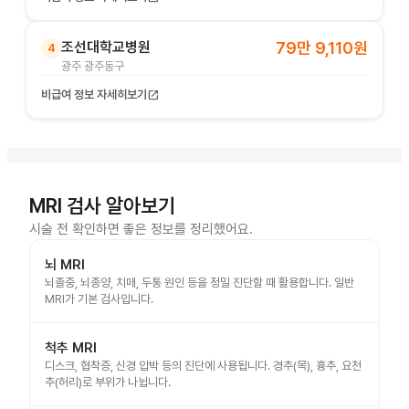
조선대학교병원
79만 9,110원
4
광주 광주동구
비급여 정보 자세히보기
open_in_new
MRI 검사 알아보기
시술 전 확인하면 좋은 정보를 정리했어요.
뇌 MRI
뇌졸중, 뇌종양, 치매, 두통 원인 등을 정밀 진단할 때 활용합니다. 일반
MRI가 기본 검사입니다.
척추 MRI
디스크, 협착증, 신경 압박 등의 진단에 사용됩니다. 경추(목), 흉추, 요천
추(허리)로 부위가 나뉩니다.