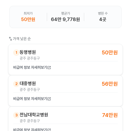
최저가
평균가
병원 수
50만원
64만 9,778원
4곳
swap_vert
가격 낮은 순
동명병원
50만원
1
광주 광주동구
비급여 정보 자세히보기
open_in_new
대중병원
56만원
2
광주 광주동구
비급여 정보 자세히보기
open_in_new
전남대학교병원
74만원
3
광주 광주동구
비급여 정보 자세히보기
open_in_new