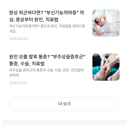
항상 피곤하다면? "부신기능저하증" 의
심. 증상부터 원인, 치료법
부신기능저하증이란? 증상과 원인, 치료법을 알려드릴
게요.
2023.10.13
원인 모를 발목 통증? "부주상골증후군"
통증, 수술, 치료법
부주상골 증후군의 통증과 수술, 치료, 원인, 진단법에
관하여
2023.10.11
더 보기