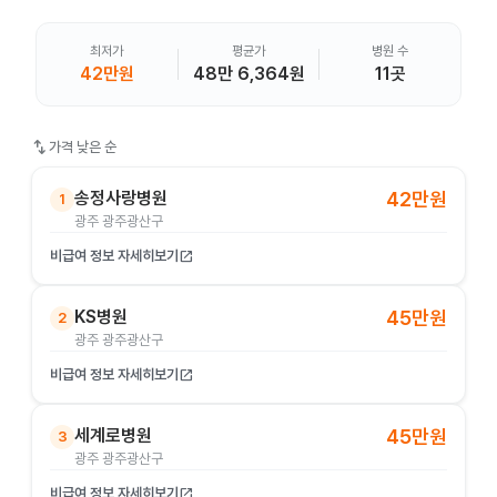
최저가
평균가
병원 수
42만원
48만 6,364원
11곳
swap_vert
가격 낮은 순
송정사랑병원
42만원
1
광주 광주광산구
비급여 정보 자세히보기
open_in_new
KS병원
45만원
2
광주 광주광산구
비급여 정보 자세히보기
open_in_new
세계로병원
45만원
3
광주 광주광산구
비급여 정보 자세히보기
open_in_new