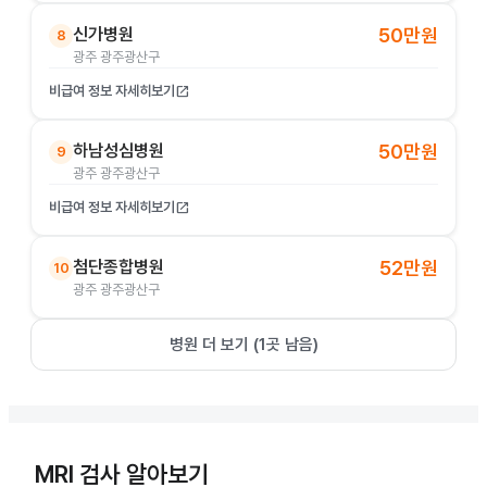
신가병원
50만원
8
광주 광주광산구
비급여 정보 자세히보기
open_in_new
하남성심병원
50만원
9
광주 광주광산구
비급여 정보 자세히보기
open_in_new
첨단종합병원
52만원
10
광주 광주광산구
병원 더 보기 (
1
곳 남음)
MRI 검사 알아보기