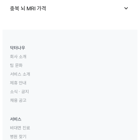
keyboard_arrow_down
충북
뇌 MRI
가격
닥터나우
회사 소개
팀 문화
서비스 소개
제휴 안내
소식 · 공지
채용 공고
서비스
비대면 진료
병원 찾기