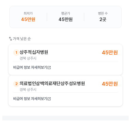
최저가
평균가
병원 수
45만원
45만원
2곳
swap_vert
가격 낮은 순
상주적십자병원
45만원
1
경북 상주시
비급여 정보 자세히보기
open_in_new
의료법인삼백의료재단상주성모병원
45만원
2
경북 상주시
비급여 정보 자세히보기
open_in_new