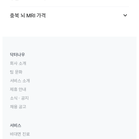
keyboard_arrow_down
충북
뇌 MRI
가격
닥터나우
회사 소개
팀 문화
서비스 소개
제휴 안내
소식 · 공지
채용 공고
서비스
비대면 진료