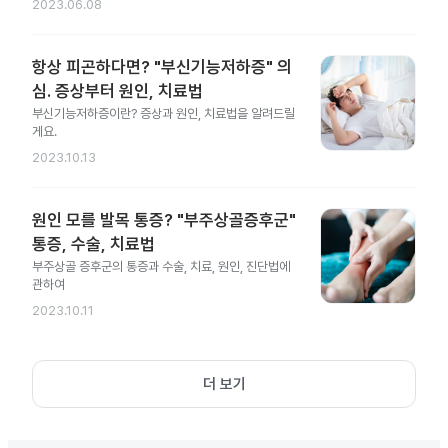
2023.06.08
항상 피곤하다면? "부신기능저하증" 의
심. 증상부터 원인, 치료법
부신기능저하증이란? 증상과 원인, 치료법을 알려드릴
게요.
2023.10.13
원인 모를 발목 통증? "부주상골증후군"
통증, 수술, 치료법
부주상골 증후군의 통증과 수술, 치료, 원인, 진단법에
관하여
2023.10.11
더 보기