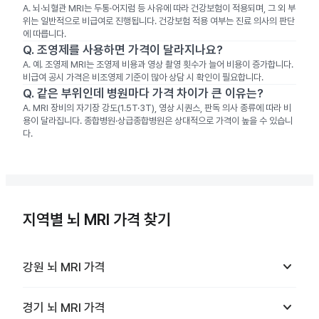
A.
뇌·뇌혈관 MRI는 두통·어지럼 등 사유에 따라 건강보험이 적용되며, 그 외 부
위는 일반적으로 비급여로 진행됩니다. 건강보험 적용 여부는 진료 의사의 판단
에 따릅니다.
Q.
조영제를 사용하면 가격이 달라지나요?
A.
예. 조영제 MRI는 조영제 비용과 영상 촬영 횟수가 늘어 비용이 증가합니다.
비급여 공시 가격은 비조영제 기준이 많아 상담 시 확인이 필요합니다.
Q.
같은 부위인데 병원마다 가격 차이가 큰 이유는?
A.
MRI 장비의 자기장 강도(1.5T·3T), 영상 시퀀스, 판독 의사 종류에 따라 비
용이 달라집니다. 종합병원·상급종합병원은 상대적으로 가격이 높을 수 있습니
다.
지역별 뇌 MRI 가격 찾기
keyboard_arrow_down
강원
뇌 MRI
가격
keyboard_arrow_down
경기
뇌 MRI
가격