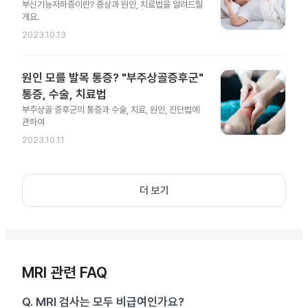
부신기능저하증이란? 증상과 원인, 치료법을 알려드릴
게요.
2023.10.13
원인 모를 발목 통증? "부주상골증후군"
통증, 수술, 치료법
부주상골 증후군의 통증과 수술, 치료, 원인, 진단법에
관하여
2023.10.11
더 보기
MRI 관련 FAQ
Q.
MRI 검사는 모두 비급여인가요?