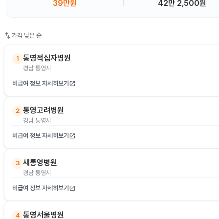
39만원
42만 2,500원
swap_vert
가격 낮은 순
통영적십자병원
1
경남 통영시
비급여 정보 자세히보기
open_in_new
통영고려병원
2
경남 통영시
비급여 정보 자세히보기
open_in_new
새통영병원
3
경남 통영시
비급여 정보 자세히보기
open_in_new
통영서울병원
4