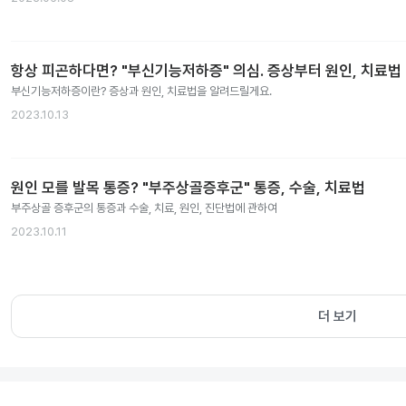
항상 피곤하다면? "부신기능저하증" 의심. 증상부터 원인, 치료법
부신기능저하증이란? 증상과 원인, 치료법을 알려드릴게요.
2023.10.13
원인 모를 발목 통증? "부주상골증후군" 통증, 수술, 치료법
부주상골 증후군의 통증과 수술, 치료, 원인, 진단법에 관하여
2023.10.11
더 보기