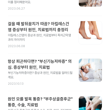
이를 정리해왔어요.
2023.06.27
걸을 때 발뒤꿈치가 따끔? 아킬레스건
염 증상부터 원인, 치료법까지 총정리
아킬레스건염의 증상과 원인, 치료법부터 족저근막염
과의 차이까지
2023.06.08
항상 피곤하다면? "부신기능저하증" 의
심. 증상부터 원인, 치료법
부신기능저하증이란? 증상과 원인, 치료법을 알려드릴
게요.
2023.10.13
원인 모를 발목 통증? "부주상골증후군"
통증, 수술, 치료법