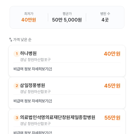
최저가
평균가
병원 수
40만원
50만 5,000원
4곳
swap_vert
가격 낮은 순
하나병원
40만원
1
경남 창원마산합포구
비급여 정보 자세히보기
open_in_new
삼일정풍병원
45만원
2
경남 창원마산합포구
비급여 정보 자세히보기
open_in_new
의료법인석영의료재단창원제일종합병원
55만원
3
경남 창원마산합포구
비급여 정보 자세히보기
open_in_new