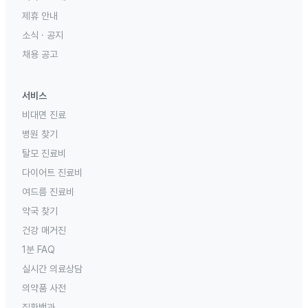
제휴 안내
소식 · 공지
채용 공고
서비스
비대면 진료
병원 찾기
탈모 진료비
다이어트 진료비
여드름 진료비
약국 찾기
건강 매거진
1분 FAQ
실시간 의료상담
의약품 사전
질환백과