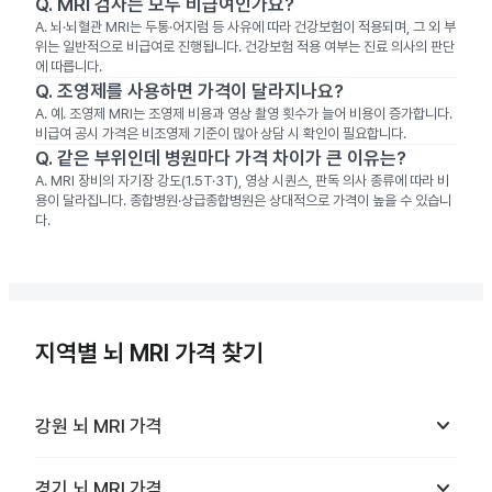
Q.
MRI 검사는 모두 비급여인가요?
A.
뇌·뇌혈관 MRI는 두통·어지럼 등 사유에 따라 건강보험이 적용되며, 그 외 부
위는 일반적으로 비급여로 진행됩니다. 건강보험 적용 여부는 진료 의사의 판단
에 따릅니다.
Q.
조영제를 사용하면 가격이 달라지나요?
A.
예. 조영제 MRI는 조영제 비용과 영상 촬영 횟수가 늘어 비용이 증가합니다.
비급여 공시 가격은 비조영제 기준이 많아 상담 시 확인이 필요합니다.
Q.
같은 부위인데 병원마다 가격 차이가 큰 이유는?
A.
MRI 장비의 자기장 강도(1.5T·3T), 영상 시퀀스, 판독 의사 종류에 따라 비
용이 달라집니다. 종합병원·상급종합병원은 상대적으로 가격이 높을 수 있습니
다.
지역별 뇌 MRI 가격 찾기
keyboard_arrow_down
강원
뇌 MRI
가격
keyboard_arrow_down
경기
뇌 MRI
가격