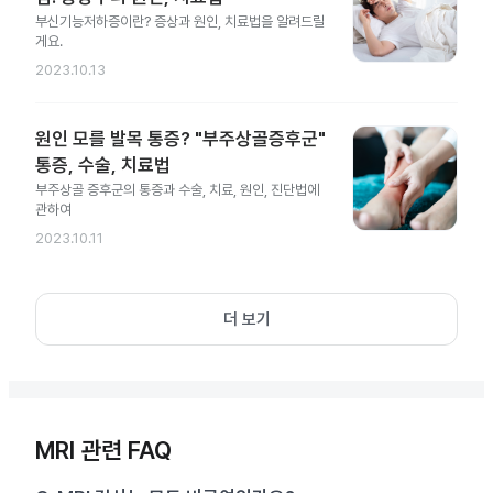
부신기능저하증이란? 증상과 원인, 치료법을 알려드릴
게요.
2023.10.13
원인 모를 발목 통증? "부주상골증후군"
통증, 수술, 치료법
부주상골 증후군의 통증과 수술, 치료, 원인, 진단법에
관하여
2023.10.11
더 보기
MRI 관련 FAQ