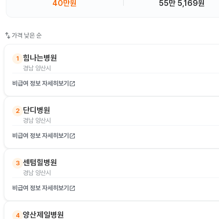
40만원
55만 5,169원
swap_vert
가격 낮은 순
힘나는병원
1
경남 양산시
비급여 정보 자세히보기
open_in_new
단디병원
2
경남 양산시
비급여 정보 자세히보기
open_in_new
센텀힐병원
3
경남 양산시
비급여 정보 자세히보기
open_in_new
양산제일병원
4