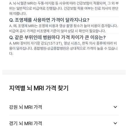
A.
뇌·뇌혈관 MRI는 두통·어지럼 등 사유에 따라 건강보험이 적용되며, 그 외 부
위는 일반적으로 비급여로 진행됩니다. 건강보험 적용 여부는 진료 의사의 판단
에 따릅니다.
Q.
조영제를 사용하면 가격이 달라지나요?
A.
예. 조영제 MRI는 조영제 비용과 영상 촬영 횟수가 늘어 비용이 증가합니다.
비급여 공시 가격은 비조영제 기준이 많아 상담 시 확인이 필요합니다.
Q.
같은 부위인데 병원마다 가격 차이가 큰 이유는?
A.
MRI 장비의 자기장 강도(1.5T·3T), 영상 시퀀스, 판독 의사 종류에 따라 비
용이 달라집니다. 종합병원·상급종합병원은 상대적으로 가격이 높을 수 있습니
다.
지역별 뇌 MRI 가격 찾기
keyboard_arrow_down
강원
뇌 MRI
가격
keyboard_arrow_down
경기
뇌 MRI
가격