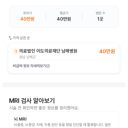
최저가
평균가
병원 수
40만원
40만원
1곳
swap_vert
가격 낮은 순
의료법인 이도의료재단 남해병원
40만원
1
경남 남해군
비급여 정보 자세히보기
open_in_new
MRI 검사 알아보기
시술 전 확인하면 좋은 정보를 정리했어요.
뇌 MRI
뇌졸중, 뇌종양, 치매, 두통 원인 등을 정밀 진단할 때 활용합니다. 일반