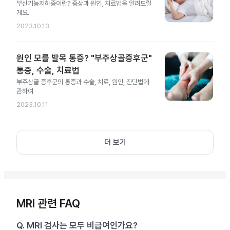
부신기능저하증이란? 증상과 원인, 치료법을 알려드릴
게요.
2023.10.13
원인 모를 발목 통증? "부주상골증후군"
통증, 수술, 치료법
부주상골 증후군의 통증과 수술, 치료, 원인, 진단법에
관하여
2023.10.11
더 보기
MRI 관련 FAQ
Q.
MRI 검사는 모두 비급여인가요?