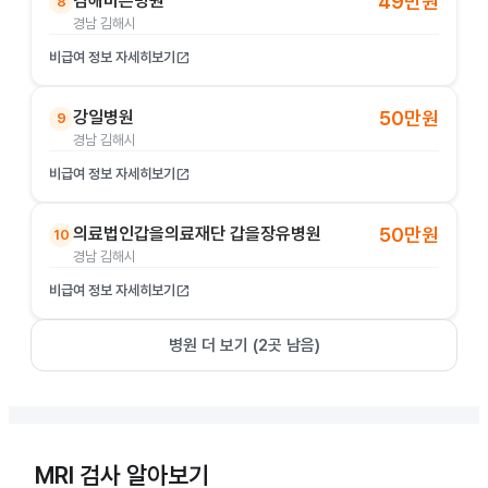
김해바른병원
49만원
8
경남 김해시
비급여 정보 자세히보기
open_in_new
강일병원
50만원
9
경남 김해시
비급여 정보 자세히보기
open_in_new
의료법인갑을의료재단 갑을장유병원
50만원
10
경남 김해시
비급여 정보 자세히보기
open_in_new
병원 더 보기 (
2
곳 남음)
MRI 검사 알아보기