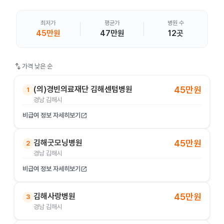
최저가
평균가
병원 수
45만원
47만원
12곳
swap_vert
가격 낮은 순
(의)경빈의료재단 김해센텀병원
45만원
1
경남 김해시
비급여 정보 자세히보기
open_in_new
김해굿모닝병원
45만원
2
경남 김해시
비급여 정보 자세히보기
open_in_new
김해사랑병원
45만원
3
경남 김해시