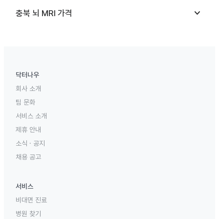
keyboard_arrow_down
충북
뇌 MRI
가격
닥터나우
회사 소개
팀 문화
서비스 소개
제휴 안내
소식 · 공지
채용 공고
서비스
비대면 진료
병원 찾기