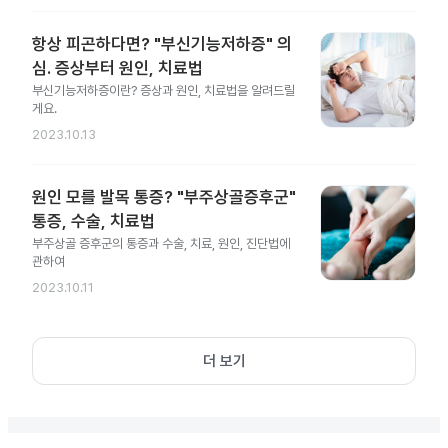
항상 피곤하다면? "부신기능저하증" 의
심. 증상부터 원인, 치료법
부신기능저하증이란? 증상과 원인, 치료법을 알려드릴
게요.
2023.10.13
원인 모를 발목 통증? "부주상골증후군"
통증, 수술, 치료법
부주상골 증후군의 통증과 수술, 치료, 원인, 진단법에
관하여
2023.10.11
더 보기